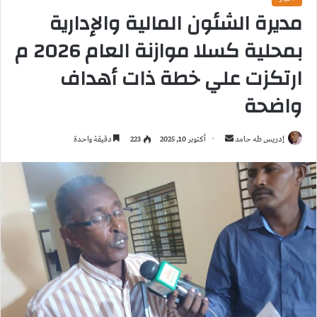
مديرة الشئون المالية والإدارية
بمحلية كسلا موازنة العام 2026 م
ارتكزت علي خطة ذات أهداف
واضحة
إدريس طه حامد
أ
أكتوبر 10, 2025
223
دقيقة واحدة
ر
س
ل
ب
ر
ي
د
ا
إ
ل