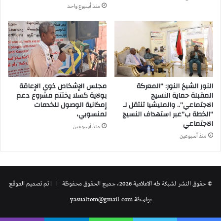
منذ أسبوع واحد
النور الشيخ النور: “المعركة
مجلس الإشخاص ذوي الإعاقة
المقبلة حماية النسيج
بولاية كسلا يختتم مشروع دعم
الاجتماعي”.. والمليشيا تنتقل لـ
إمكانية الوصول للخدمات
“الخطة ب”عبر استهداف النسيج
لمنسوبي،
الاجتماعي
منذ أسبوعين
منذ أسبوعين
© حقوق النشر لشبكة طه الاعلامية 2026، جميع الحقوق محفوظة | | تم تصميم الموقع
بواسطة
yasualtom@gmail.com