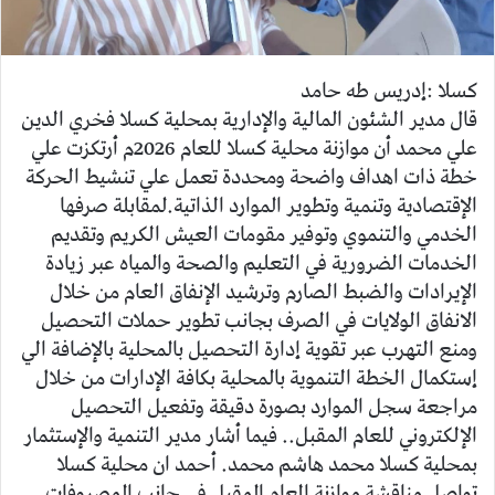
ك
ت
ر
كسلا :إدريس طه حامد
و
قال مدير الشئون المالية والإدارية بمحلية كسلا فخري الدين
ن
علي محمد أن موازنة محلية كسلا للعام 2026م أرتكزت علي
ي
خطة ذات اهداف واضحة ومحددة تعمل علي تنشيط الحركة
ا
الإقتصادية وتنمية وتطوير الموارد الذاتية.لمقابلة صرفها
الخدمي والتنموي وتوفير مقومات العيش الكريم وتقديم
الخدمات الضرورية في التعليم والصحة والمياه عبر زيادة
الإيرادات والضبط الصارم وترشيد الإنفاق العام من خلال
الانفاق الولايات في الصرف بجانب تطوير حملات التحصيل
ومنع التهرب عبر تقوية إدارة التحصيل بالمحلية بالإضافة الي
إستكمال الخطة التنموية بالمحلية بكافة الإدارات من خلال
مراجعة سجل الموارد بصورة دقيقة وتفعيل التحصيل
الإلكتروني للعام المقبل.. فيما أشار مدير التنمية والإستثمار
بمحلية كسلا محمد هاشم محمد. أحمد ان محلية كسلا
تواصل مناقشة موازنة العام المقبل في جانب المصروفات