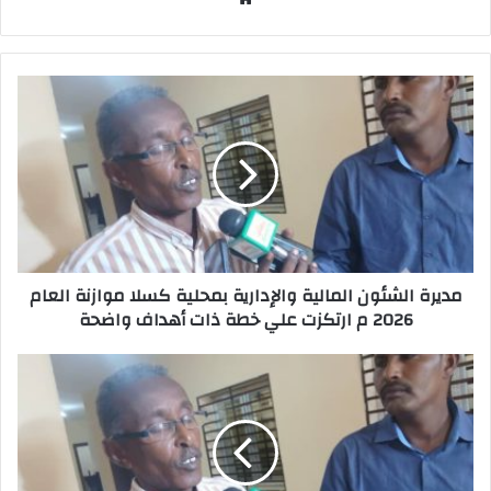
و
ق
ع
ا
ل
و
ي
ب
مديرة الشئون المالية والإدارية بمحلية كسلا موازنة العام
2026 م ارتكزت علي خطة ذات أهداف واضحة