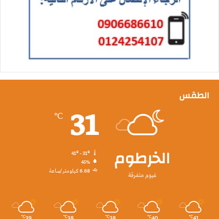
الطقس
31
℃
الخرطوم
41º - 31º
45%
6.68 كيلومتر/ساعة
غيوم متفرقة
39
38
38
40
41
℃
℃
℃
℃
℃