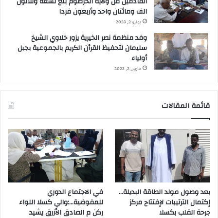
القادمين من ولاية الخرطوم بلغ تسعة وثلاثون
الف ومائتان واحد وأربعون فردا
يونيو 2, 2023
وفد منظمة نصر الخيرية يزور خلاوي الشيخ
سليمان لتحفيظ القرأن الكريم بالجموعية بجبل
أولياء
مارس 2, 2023
قائمة المقالات
بعد وصول مولد الطاقة البديلة…
في الاجتماع الدوري
إكتمال الترتيبات لإفتتاح مركز
للمفوضية…:والي كسلا اللواء
جرحة القلب بكسلا
ركن م الصادق الأزرق يشيد