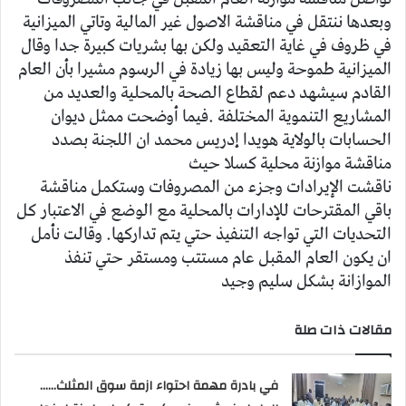
وبعدها ننتقل في مناقشة الاصول غير المالية وتاتي الميزانية
في ظروف في غاية التعقيد ولكن بها بشريات كبيرة جدا وقال
الميزانية طموحة وليس بها زيادة في الرسوم مشيرا بأن العام
القادم سيشهد دعم لقطاع الصحة بالمحلية والعديد من
المشاريع التنموية المختلفة .فيما أوضحت ممثل ديوان
الحسابات بالولاية هويدا إدريس محمد ان اللجنة بصدد
مناقشة موازنة محلية كسلا حيث
ناقشت الإيرادات وجزء من المصروفات وستكمل مناقشة
باقي المقترحات للإدارات بالمحلية مع الوضع في الاعتبار كل
التحديات التي تواجه التنفيذ حتي يتم تداركها. وقالت نأمل
ان يكون العام المقبل عام مستتب ومستقر حتي تنفذ
الموازانة بشكل سليم وجيد
مقالات ذات صلة
في بادرة مهمة احتواء ازمة سوق المثلث……