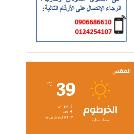
الطقس
39
℃
الخرطوم
41º - 34º
24%
6.3 كيلومتر/ساعة
سماء صافية