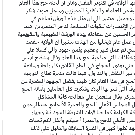
ا الولاية في أكتوبر المقبل وأبان أن لجنة حج هذا العام
كبة من العلماء والدكاترة المميزين وسجل صوت شكر
ائهم كان جيد وجميل .مشيرا الي ان مثل هذه الورش تساهم في
من الإنتصارات للقوات المسلحة لدحر المتمردين .فيما
اهر الحسين عن سعادته بهذه الورشة التقييمية والتقويمية
عمل عام لايخلوا من الهنات مشيرا ان الولاية حققت
 الذي تم عمل كبير وعظيم وثمن جهود والي كسلا علي
لإخفاقات التي صاحبة حج هذا العام وقال سنضع أسس
تي يؤدي الحجاج في العام القادم بكل راحة وسلامة
 عبر النقاش والتداول. فيما قالت مديرة قطاع التوجيه
ء الحج في هذا العام كان طيب بفضل الجهود المقدرة من
 التي تمر بها البلاد وشكرت كل العاملين بأمانة الحج
المركز وقال سنعمل علي معالجة كافة المشاكل
ثل المجلس الأعلي للحج والعمرة الأتحادي عبدالرحمن
لكرامة كما حيا قوات الشرطة السودانية وجهاز
س الأعلي للحج والعمرة أحييكم وأنقل لكم تحيات
تطورا كبير في الفترة السابقة والدليل علي ذلك