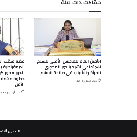
مقالات ذات صلة
الأمين العام للمجلس الأعلى للسلم
عضو مكتب العل
الاجتماعي تشيد بالدور المحوري
الديمقراطية 
للمرأة والشباب في صناعة السلام
بتحرير محور كر
خطوة مهمة ف
منذ أسبوع واحد
الأمن
منذ أسبوع واحد
© حقوق النشر لشبكة طه الاعلامية 26