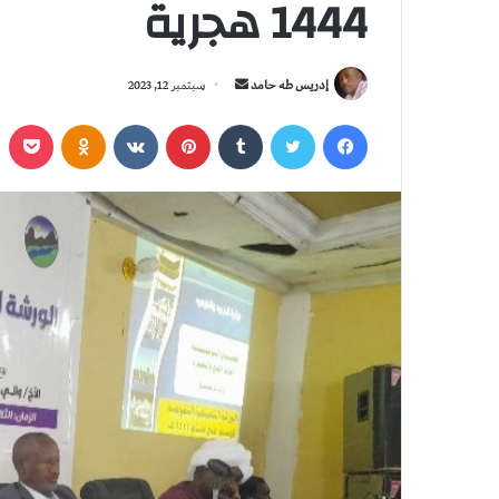
1444 هجرية
أ
إدريس طه حامد
سبتمبر 12, 2023
ر
فيسبوك
تويتر
‏Tumblr
بينتيريست
‏VKontakte
Odnoklassniki
بوكي
س
ل
ب
ر
ي
د
ا
إ
ل
ك
ت
ر
و
ن