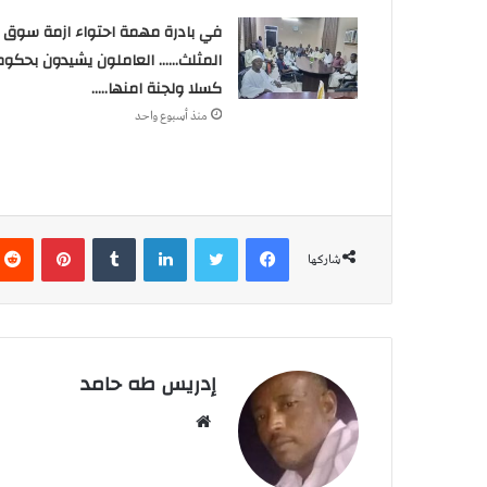
في بادرة مهمة احتواء ازمة سوق
المثلث…… العاملون يشيدون بحكوم
كسلا ولجنة امنها…..
منذ أسبوع واحد
فيسبوك
تويتر
لينكدإن
‏Tumblr
بينتيريست
شاركها
إدريس طه حامد
م
و
ق