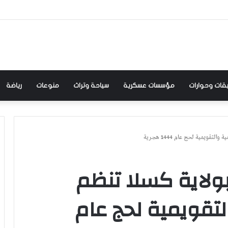
:والي كسلا اللواء ركن م الصادق الأزرق يشيد بالعاملين بمفوضية الاستثمار.. بحضور المفوض..
قات وحوارات
مؤسسات عسكرية
سياحة وتراث
منوعات
رياضة
تقويمية لحج عام 1444 هجرية
بولاية كسلا تنظم
لتقويمية لحج عام