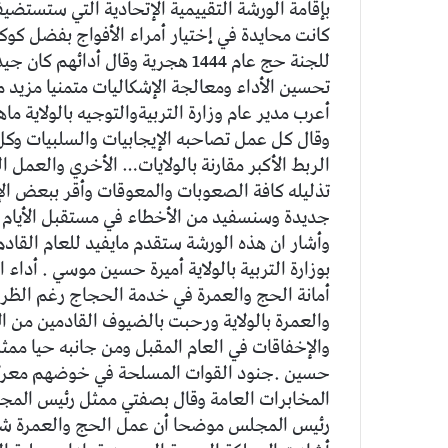
بإقامة الورشة التقييمية الإتحادية التي ستستضيفه
كانت محايدة في إختيار أمراء الأفواج بفضل كو
للجنة حج عام 1444 هجرية وقال أد
تحسين الأداء ومعالجة الإشكاليات متمنيا مزيد 
أعرب مدير عام وزارة التربيةوالتوجيه بالولاية م
وقال كل عمل تصاحبه الإيجابيات والسلبيات وكل 
الربط الأكبر مقارنة بالولايات… الأخري والعمل
تذليله كافة الصعوبات والمعوقات وأقر ببعض ا
جديدة وسنسفيد من الأخطاء في مستقبل الأيام ح
وأشار ان هذه الورشة ستقدم مايفيد للعام القادم
بوزارة التربية بالولاية أميرة حسين موسي . أدا
أمانة الحج والعمرة في خدمة الحجاج رغم الظروف
والعمرة بالولاية ورحبت بالضيوف القادمين من 
والإخفاقات في العام المقبل ومن جانبه حيا مم
حسين .جنود القوات المسلحة في خوضهم معركة ا
المخابرات العامة وقال بصفتي ممثل رئيس المجل
رئيس المجلس موضحا أن عمل الحج والعمرة شهد 