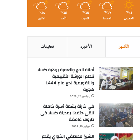
35
38
38
39
41
℃
℃
℃
℃
℃
الخميس
الجمعة
السبت
الأحد
الأثنين
الأشهر
الأخيرة
تعليقات
أمانة الحج والعمرة بولاية كسلا
تنظم الورشة التقييمية
والتقويمية لحج عام 1444
هجرية
سبتمبر 12, 2023
في كارثة بشعة أسرة كاملة
تلقي حتفها بمدينة كسلا في
ظروف غامضة
فبراير 10, 2023
الشيخ مصطفي الكواي يقدم