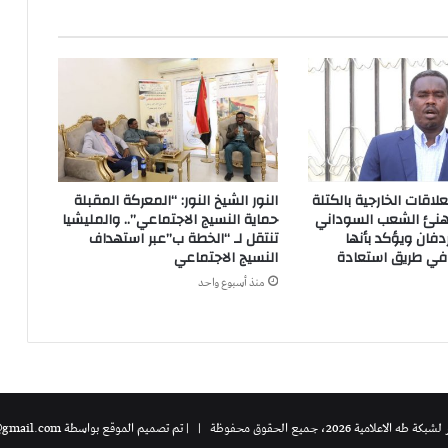
اقات الخارجية بالكتلة
النور الشيخ النور: “المعركة المقبلة
يهنئ الشعب السوداني
حماية النسيج الاجتماعي”.. والمليشيا
دفان ويؤكد بأنها
تنتقل لـ “الخطة ب”عبر استهداف
ي طريق استعادة
النسيج الاجتماعي
منذ أسبوع واحد
20، جميع الحقوق محفوظة | | تم تصميم الموقع بواسطة
@gmail.com