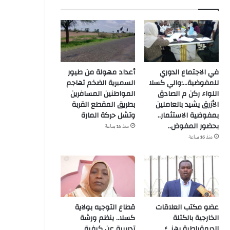
في الاجتماع الدوري
أعداد مهولة من طيور
للمفوضية…:والي كسلا
السمبرية الضخم تهاجم
اللواء ركن م الصادق
المواطنين المسافرين
الأزرق يشيد بالعاملين
بطريق المقطع القربة
بمفوضية الاستثمار..
وتشل حركة المارة
بحضور المفوض..
منذ 16 ساعة
منذ 16 ساعة
عضو مكتب العلاقات
قطاع التوجيه بولاية
الخارجية بالكتلة
كسلا.. ينظم ورشة
الديمقراطية يهنئ
تدريبية عن كيفية