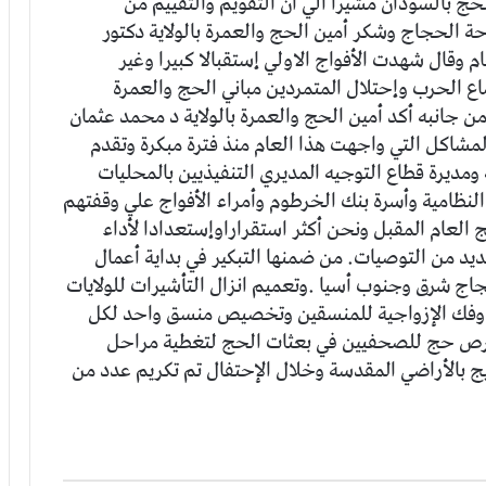
حج بالسودان مشيرا الي ان التقويم والتقييم من
ة الحجاج وشكر أمين الحج والعمرة بالولاية دكتور
 وقال شهدت الأفواج الاولي إستقبالا كبيرا وغير
ع الحرب وإحتلال المتمردين مباني الحج والعمرة
ن جانبه أكد أمين الحج والعمرة بالولاية د محمد عثمان
اكل التي واجهت هذا العام منذ فترة مبكرة وتقدم
ه ومديرة قطاع التوجيه المديري التنفيذيين بالمحليات
نظامية وأسرة بنك الخرطوم وأمراء الأفواج علي وقفتهم
 العام المقبل ونحن أكثر استقراراوإستعدادا لأداء
 من التوصيات. من ضمنها التبكير في بداية أعمال
مطوفي حجاج شرق وجنوب أسيا .وتعميم انزال التأشيرات للولايات
 وفك الإزواجية للمنسقين وتخصيص منسق واحد لكل
فرص حج للصحفيين في بعثات الحج لتغطية مراحل
 بالأراضي المقدسة وخلال الإحتفال تم تكريم عدد من