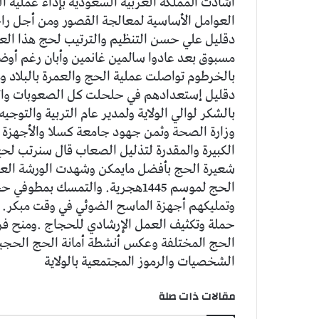
أشادت المملكة العربية السعودية بإداء عملية ال
العوامل الأساسية لمعالجة القصور ومن أجل راح
دقليل علي حسن التنظيم والترتيب لحج هذا العام
مسبوق بعد عادوا سالمين غانمين وأبان رغم أوضا
بالخرطوم تواصلت عملية الحج والعمرة بالبلاد وم
دقليل إستعدادهم في حلحلت كل الصعوبات والمش
بالشكر لوالي الولاية ولمدير عام التربية والتوجي
وزارة الصحة وثمن جهود جامعة كسلا والأجهزة ال
الكبيرة والمقدرة لتذليل الصعاب قال سنرتب لحج
شعيرة الحج بأفضل مايمكن وشهدت الورشة العديد
الحج لموسم 1445هجرية. والتمسك ب
وتمليكهم أجهزة الماسح الضوئي في وقت مبكر.
حملة وتكثيف العمل الإرشادي للحجاج .ومنح 
الحج المختلفة وعكس أنشطة أمانة الحج الحجيج
الشخصيات والرموز المجتمعية بالولاية
مقالات ذات صلة