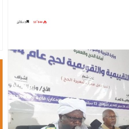
13٬644
2 دقائق
ت