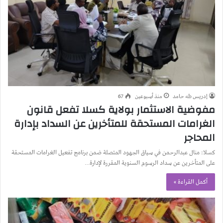
إدريس طه حامد
منذ أسبوعين
67
مفوضية الاستثمار بولاية كسلا تفعل قانون
الغرامات المستحقة للمتأخرين عن السداد بإدارة
المحاجر
كسلا: منال عبدالرحمن في سياق الجهود المتصلة ضمن برنامج تفعيل الغرامات المستحقة
على المتأخرين عن سداد الرسوم السنوية المقررة لإدارة…
أكمل القراءة »