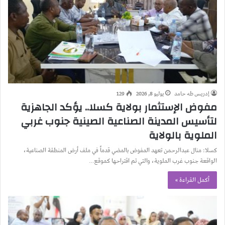
إدريس طه حامد
يوليو 8, 2026
129
مفوض الإستثمار بولاية كسلا.. يؤكد الجاهزية
لتأسيس المدينة الصناعية الصينية جنوب غربي
الملوية بالولاية
كسلا: منال عبدالرحمن تعهد المفوض بالمضي قدماً في ملف أرض المنطقة الصناعية،
الواقعة جنوب غرب الملوية، والتي تم اقتراحها كموقع…
أكمل القراءة »