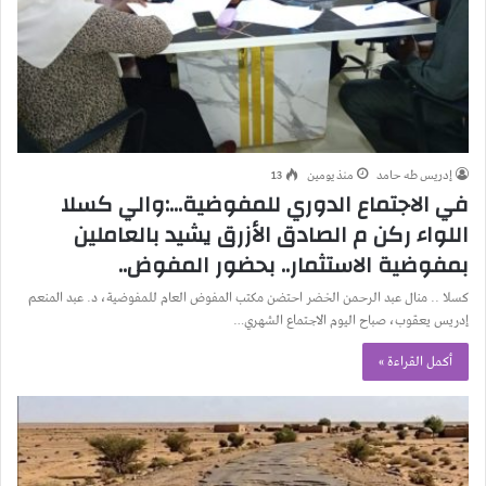
إدريس طه حامد
منذ يومين
13
في الاجتماع الدوري للمفوضية…:والي كسلا
اللواء ركن م الصادق الأزرق يشيد بالعاملين
بمفوضية الاستثمار.. بحضور المفوض..
كسلا .. منال عبد الرحمن الخضر احتضن مكتب المفوض العام للمفوضية، د. عبد المنعم
إدريس يعقوب، صباح اليوم الاجتماع الشهري…
أكمل القراءة »