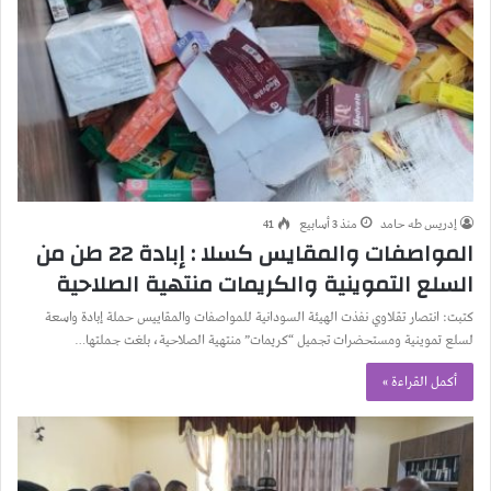
إدريس طه حامد
منذ 3 أسابيع
41
المواصفات والمقايس كسلا : إبادة 22 طن من
السلع التموينية والكريمات منتهية الصلاحية
كتبت: انتصار تقلاوي نفذت الهيئة السودانية للمواصفات والمقاييس حملة إبادة واسعة
لسلع تموينية ومستحضرات تجميل “كريمات” منتهية الصلاحية، بلغت جملتها…
أكمل القراءة »