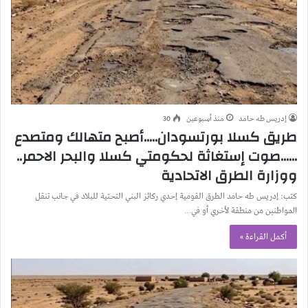
إدريس طه حامد
منذ أسبوعين
30
طريق كسلا بورتسودان…..أصبح متهالك ومتصدع
……صوت إستغاثة لحكومتي كسلا والبحر الاحمر..
ووزارة الطرق الاتحادية
كتب: إدريس طه حامد الطرق القومية إحدي ركائز البني التحتية للبلاد في جانب تنقل
المواطنين من منطقة لأخري أو في…
أكمل القراءة »