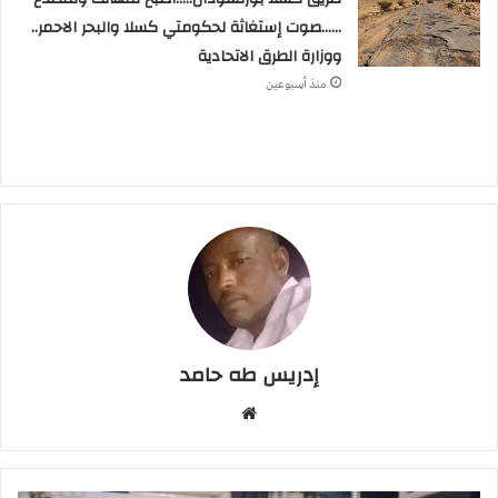
……صوت إستغاثة لحكومتي كسلا والبحر الاحمر..
ووزارة الطرق الاتحادية
منذ أسبوعين
إدريس طه حامد
م
و
ق
ع