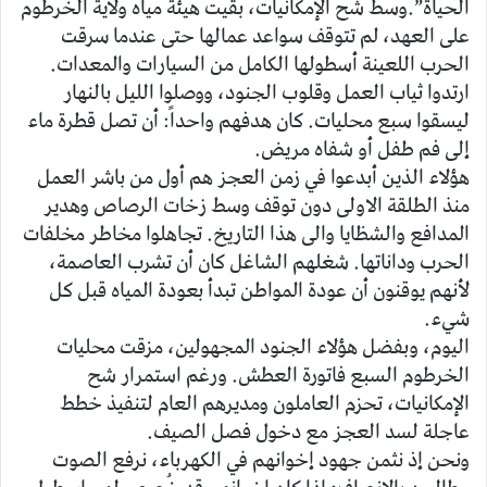
الحياة”.وسط شح الإمكانيات، بقيت هيئة مياه ولاية الخرطوم
على العهد، لم تتوقف سواعد عمالها حتى عندما سرقت
الحرب اللعينة أسطولها الكامل من السيارات والمعدات.
ارتدوا ثياب العمل وقلوب الجنود، ووصلوا الليل بالنهار
ليسقوا سبع محليات. كان هدفهم واحداً: أن تصل قطرة ماء
إلى فم طفل أو شفاه مريض.
هؤلاء الذين أبدعوا في زمن العجز هم أول من باشر العمل
منذ الطلقة الاولى دون توقف وسط زخات الرصاص وهدير
المدافع والشظايا والى هذا التاريخ. تجاهلوا مخاطر مخلفات
الحرب وداناتها. شغلهم الشاغل كان أن تشرب العاصمة،
لأنهم يوقنون أن عودة المواطن تبدأ بعودة المياه قبل كل
شيء.
اليوم، وبفضل هؤلاء الجنود المجهولين، مزقت محليات
الخرطوم السبع فاتورة العطش. ورغم استمرار شح
الإمكانيات، تحزم العاملون ومديرهم العام لتنفيذ خطط
عاجلة لسد العجز مع دخول فصل الصيف.
ونحن إذ نثمن جهود إخوانهم في الكهرباء، نرفع الصوت