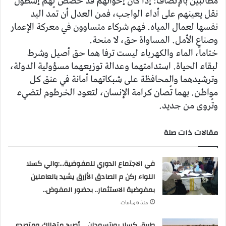
مطالبين بالإنصاف: إذا كان إخوانهم قد خُصص لهم إسطول
نقل يعينهم على أداء الواجب، فمن العدل أن تُمد اليد
نفسها لعمال المياه. فهم شركاء متساوون في معركة الإعمار
وصناع الأمل. المساواة حق، لا منحة.
ختاماً، الماء والكهرباء ليست ترفا هما حق أصيل وشرط
لبقاء الحياة. استدامتهما وعدالة توزيعهما مسؤولية الدولة،
وترشيدهما والمحافظة على شبكاتهما أمانة في عنق كل
مواطن. بهما تُصان كرامة الإنسان، لتعود الخرطوم لتضيء
وتُروى من جديد.
مقالات ذات صلة
في الاجتماع الدوري للمفوضية…:والي كسلا
اللواء ركن م الصادق الأزرق يشيد بالعاملين
بمفوضية الاستثمار.. بحضور المفوض..
منذ 6 ساعات
طريق كسلا بورتسودان…..أصبح متهالك ومتصدع