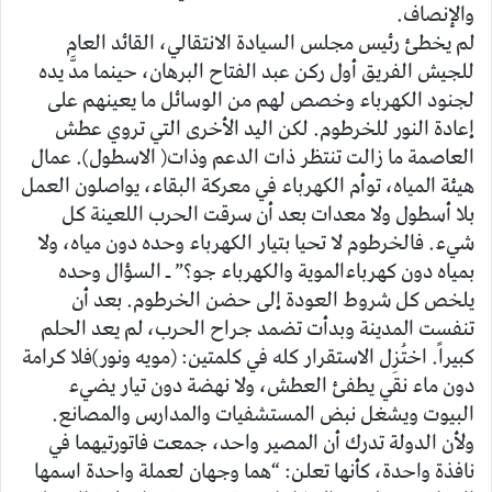
والإنصاف.
لم يخطئ رئيس مجلس السيادة الانتقالي، القائد العام
للجيش الفريق أول ركن عبد الفتاح البرهان، حينما مدَّ يده
لجنود الكهرباء وخصص لهم من الوسائل ما يعينهم على
إعادة النور للخرطوم. لكن اليد الأخرى التي تروي عطش
العاصمة ما زالت تنتظر ذات الدعم وذات( الاسطول). عمال
هيئة المياه، توأم الكهرباء في معركة البقاء، يواصلون العمل
بلا أسطول ولا معدات بعد أن سرقت الحرب اللعينة كل
شيء. فالخرطوم لا تحيا بتيار الكهرباء وحده دون مياه، ولا
بمياه دون كهرباءالموية والكهرباء جو؟” ـ السؤال وحده
يلخص كل شروط العودة إلى حضن الخرطوم. بعد أن
تنفست المدينة وبدأت تضمد جراح الحرب، لم يعد الحلم
كبيراً. اختُزِل الاستقرار كله في كلمتين: (مويه ونور)فلا كرامة
دون ماء نقي يطفئ العطش، ولا نهضة دون تيار يضيء
البيوت ويشغل نبض المستشفيات والمدارس والمصانع.
ولأن الدولة تدرك أن المصير واحد، جمعت فاتورتيهما في
نافذة واحدة، كأنها تعلن: “هما وجهان لعملة واحدة اسمها