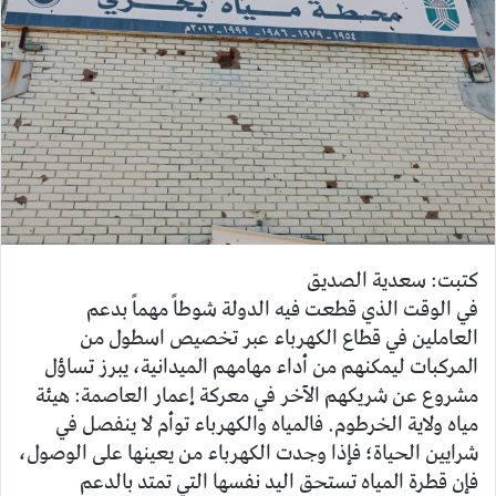
ب
ر
ي
د
ا
إ
ل
ك
ت
ر
كتبت: سعدية الصديق
و
في الوقت الذي قطعت فيه الدولة شوطاً مهماً بدعم
ن
العاملين في قطاع الكهرباء عبر تخصيص اسطول من
ي
المركبات ليمكنهم من أداء مهامهم الميدانية، يبرز تساؤل
ا
مشروع عن شريكهم الآخر في معركة إعمار العاصمة: هيئة
مياه ولاية الخرطوم. فالمياه والكهرباء توأم لا ينفصل في
شرايين الحياة؛ فإذا وجدت الكهرباء من يعينها على الوصول،
فإن قطرة المياه تستحق اليد نفسها التي تمتد بالدعم