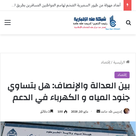
أعداد مهولة من طيور السمبرية الضخم تهاجم المواطنين المسافرين بطريق المقطع القربة وتشل حركة المارة
بحث
الق
عن
الرئيسية
/
إقتصاد
إقتصاد
بين العدالة والإنصاف: هل بتساوي
جنود المياه و الكهرباء في الدعم
إدريس طه حامد
أ
مايو 10, 2026
100
2 دقائق
ر
س
ل