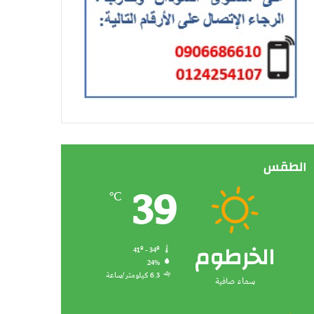
الطقس
39
℃
الخرطوم
41º - 34º
24%
6.3 كيلومتر/ساعة
سماء صافية