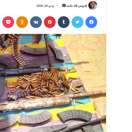
أ
إدريس طه حامد
يونيو 10, 2026
ر
فيسبوك
تويتر
‏Tumblr
بينتيريست
‏VKontakte
Odnoklassniki
بوكي
س
ل
ب
ر
ي
د
ا
إ
ل
ك
ت
ر
و
ن
ي
ا