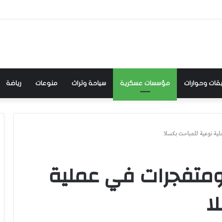
:والي كسلا اللواء ركن م الصادق الأزرق يشيد بالعاملين بمفوضية الاستثمار.. بحضور المفوض..
قات وحوارات
مؤسسات عسكرية
سياحة وتراث
منوعات
رياضة
ية نوعية للمباحث بكسلا
ومتفجرات في عملية
ا