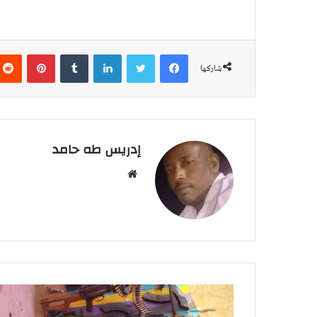
فيسبوك
تويتر
لينكدإن
‏Tumblr
بينتيريست
شاركها
إدريس طه حامد
م
و
ق
ع
ا
ل
و
ي
ب