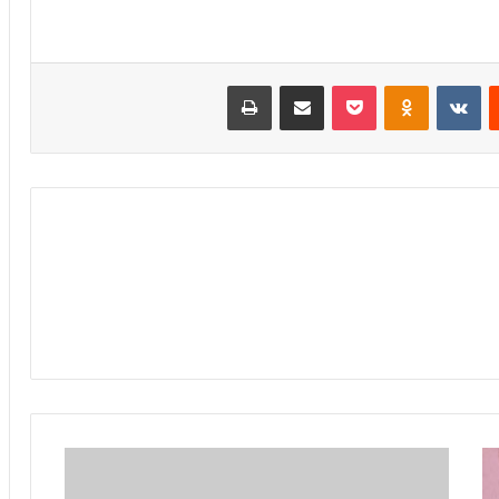
‏Reddit
‏VKontakte
Odnoklassniki
بوكيت
مشاركة عبر البريد
طباعة