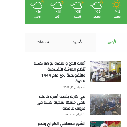
35
38
38
39
41
℃
℃
℃
℃
℃
الخميس
الجمعة
السبت
الأحد
الأثنين
الأشهر
الأخيرة
تعليقات
أمانة الحج والعمرة بولاية كسلا
تنظم الورشة التقييمية
والتقويمية لحج عام 1444
هجرية
سبتمبر 12, 2023
في كارثة بشعة أسرة كاملة
تلقي حتفها بمدينة كسلا في
ظروف غامضة
فبراير 10, 2023
الشيخ مصطفي الكواي يقدم