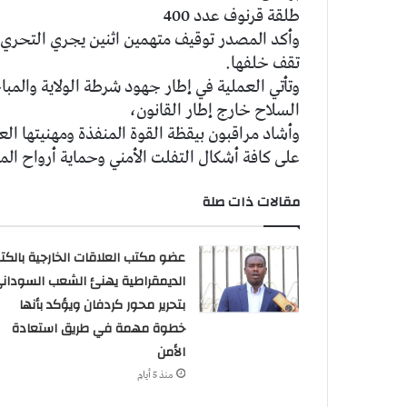
طلقة قرنوف عدد 400
وأكد المصدر توقيف متهمين اثنين يجري التحري 
تقف خلفها.
وتأتي العملية في إطار جهود شرطة الولاية والم
السلاح خارج إطار القانون،
وأشاد مراقبون بيقظة القوة المنفذة ومهنيتها العا
على كافة أشكال التفلت الأمني وحماية أرواح الم
مقالات ذات صلة
عضو مكتب العلاقات الخارجية بالكتل
الديمقراطية يهنئ الشعب السودان
بتحرير محور كردفان ويؤكد بأنها
خطوة مهمة في طريق استعادة
الأمن
منذ 5 أيام