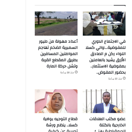
في الاجتماع الدوري
أعداد مهولة من طيور
للمفوضية…:والي كسلا
السمبرية الضخم تهاجم
اللواء ركن م الصادق
المواطنين المسافرين
الأزرق يشيد بالعاملين
بطريق المقطع القربة
بمفوضية الاستثمار..
وتشل حركة المارة
بحضور المفوض..
منذ 16 ساعة
منذ 15 ساعة
عضو مكتب العلاقات
قطاع التوجيه بولاية
الخارجية بالكتلة
كسلا.. ينظم ورشة
الديمقراطية يهنئ
تدريبية عن كيفية