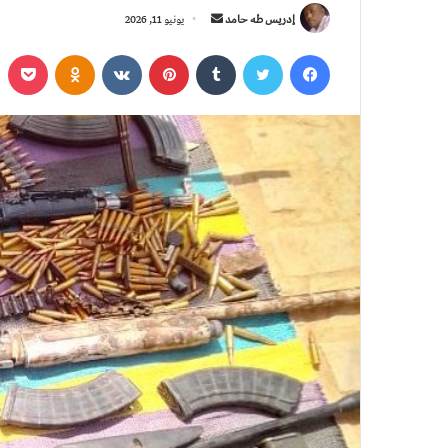
أ
إدريس طه حامد
يونيو 11, 2026
ر
فيسبوك
تويتر
‏Tumblr
بينتيريست
‏VKontakte
Odnoklassniki
بوكي
س
ل
ب
ر
ي
د
ا
إ
ل
ك
ت
ر
و
ن
ي
ا