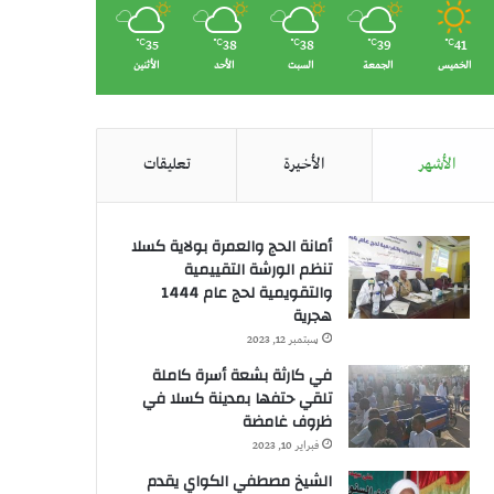
35
38
38
39
41
℃
℃
℃
℃
℃
الخميس
الجمعة
السبت
الأحد
الأثنين
الأشهر
الأخيرة
تعليقات
أمانة الحج والعمرة بولاية كسلا
تنظم الورشة التقييمية
والتقويمية لحج عام 1444
هجرية
سبتمبر 12, 2023
في كارثة بشعة أسرة كاملة
تلقي حتفها بمدينة كسلا في
ظروف غامضة
فبراير 10, 2023
الشيخ مصطفي الكواي يقدم