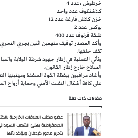
خرطوش ،عدد 4
كلاشنكوف عدد واحد
خزن كلاش فارغة عدد 12
بوكس عدد 2
طلقة قرنوف عدد 400
وأكد المصدر توقيف متهمين اثنين يجري التحري 
تقف خلفها.
وتأتي العملية في إطار جهود شرطة الولاية والم
السلاح خارج إطار القانون،
وأشاد مراقبون بيقظة القوة المنفذة ومهنيتها العا
على كافة أشكال التفلت الأمني وحماية أرواح الم
مقالات ذات صلة
عضو مكتب العلاقات الخارجية بالكتل
الديمقراطية يهنئ الشعب السودان
بتحرير محور كردفان ويؤكد بأنها