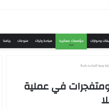
:والي كسلا اللواء ركن م الصادق الأزرق يشيد بالعاملين بمفوضية الاستثمار.. بحضور المفوض..
قات وحوارات
مؤسسات عسكرية
سياحة وتراث
منوعات
رياضة
ية نوعية للمباحث بكسلا
ومتفجرات في عملية
ا