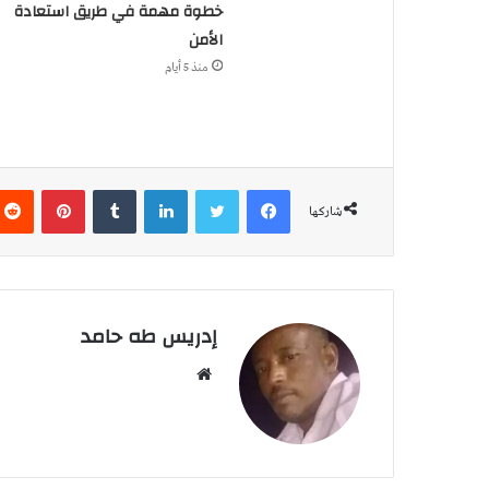
خطوة مهمة في طريق استعادة
الأمن
منذ 5 أيام
فيسبوك
تويتر
لينكدإن
‏Tumblr
بينتيريست
شاركها
إدريس طه حامد
م
و
ق
ع
ا