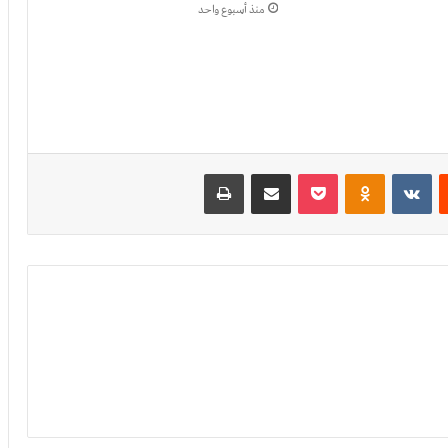
منذ أسبوع واحد
‏Reddit
‏VKontakte
Odnoklassniki
بوكيت
مشاركة عبر البريد
طباعة