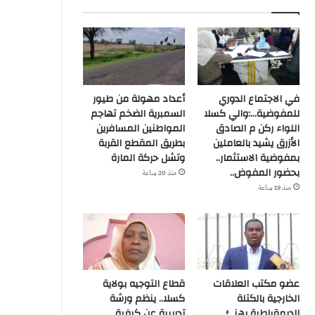
في الاجتماع الدوري
أعداد مهولة من طيور
للمفوضية…:والي كسلا
السمبرية الضخم تهاجم
اللواء ركن م الصادق
المواطنين المسافرين
الأزرق يشيد بالعاملين
بطريق المقطع القربة
بمفوضية الاستثمار..
وتشل حركة المارة
بحضور المفوض..
منذ 20 ساعة
منذ 19 ساعة
عضو مكتب العلاقات
قطاع التوجيه بولاية
الخارجية بالكتلة
كسلا.. ينظم ورشة
الديمقراطية يهنئ
تدريبية عن كيفية