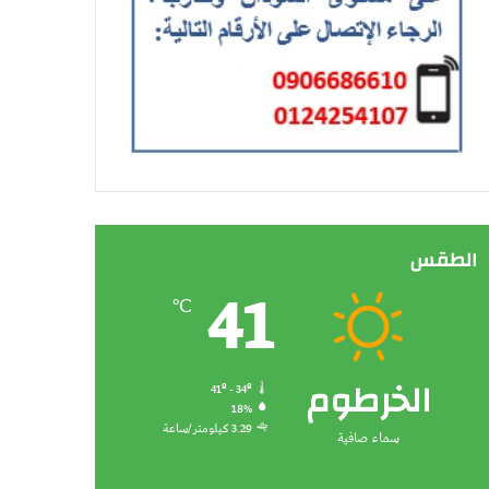
الطقس
41
℃
الخرطوم
41º - 34º
18%
3.29 كيلومتر/ساعة
سماء صافية